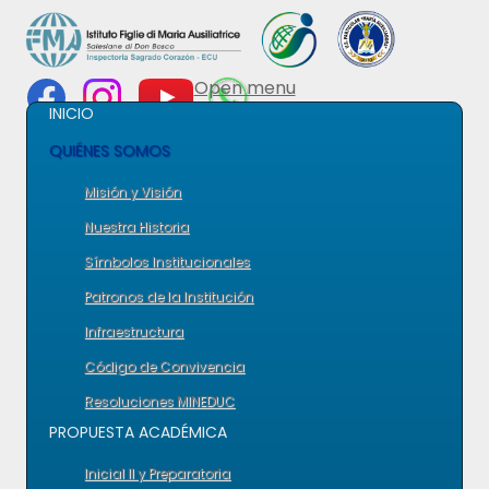
Open menu
INICIO
QUIÉNES SOMOS
Misión y Visión
Nuestra Historia
Símbolos Institucionales
Patronos de la Institución
Infraestructura
Código de Convivencia
Resoluciones MINEDUC
PROPUESTA ACADÉMICA
Inicial II y Preparatoria