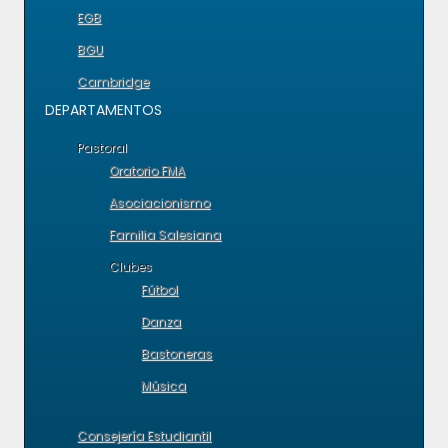
EGB
BGU
Cambridge
DEPARTAMENTOS
Pastoral
Oratorio FMA
Asociacionismo
Familia Salesiana
Clubes
Fútbol
Danza
Bastoneras
Música
Consejería Estudiantil